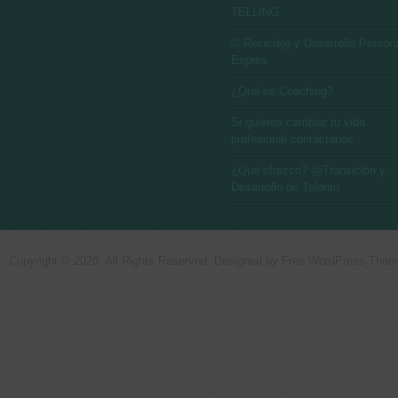
TELLING
© Reciclaje y Desarrollo Person
Exprés
¿Qué es Coaching?
Si quieres cambiar tu vida
profesional contáctanos
¿Qué ofrezco? @Transición y
Desarrollo de Talento
Copyright © 2026. All Rights Reserved. Designed by
Free WordPress The