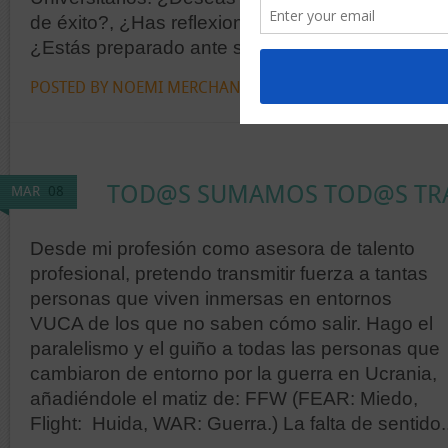
de éxito?, ¿Has reflexionado acerca de tu objeti
¿Estás preparado ante situaciones de incertidum
POSTED BY NOEMI MERCHAN
COMENTARIOS DESACTIVA
TOD@S SUMAMOS TOD@S TR
MAR
08
Desde mi profesión como asesora de talento
profesional, pretendo transmitir fuerza a tantas
personas que viven inmersas en entornos
VUCA de los que no saben cómo salir. Hago el
paralelismo y el guiño a todas las personas que
cambiaron de entorno por la guerra en Ucrania,
añadiéndole el matiz de: FFW (FEAR: Miedo,
Flight: Huida, WAR: Guerra.) La falta de sentido..