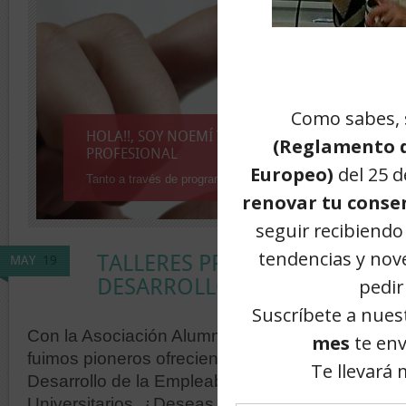
HOLA!!, SOY NOEMÍ Y MI PASIÓN ES AYUDAR A 
PROFESIONAL
Tanto a través de programas de Desarrollo profesional, como
TALLERES PRÁCTICOS DE ORI
MAY
19
DESARROLLO DE LA EMPLEABI
Con la Asociación Alumni del Centro Universit
fuimos pioneros ofreciendo Talleres Prácticos de
Desarrollo de la Empleabilidad en Escuelas de 
Universitarios. ¿Deseas conducir tu carrera prof