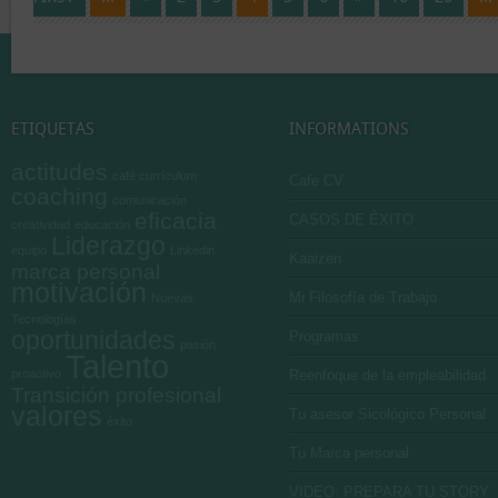
ETIQUETAS
INFORMATIONS
actitudes
café currículum
Cafe CV
coaching
comunicación
eficacia
CASOS DE ÉXITO
creatividad
educación
Liderazgo
equipo
Linkedin
Kaaizen
marca personal
motivación
Mi Filosofía de Trabajo
Nuevas
Tecnologías
oportunidades
Programas
pasión
Talento
proactivo
Reenfoque de la empleabilidad
Transición profesional
valores
Tu asesor Sicológico Personal
éxito
Tu Marca personal
VIDEO: PREPARA TU STORY