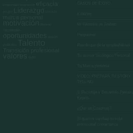
eficacia
CASOS DE ÉXITO
creatividad
educación
Liderazgo
equipo
Linkedin
Kaaizen
marca personal
motivación
Mi Filosofía de Trabajo
Nuevas
Tecnologías
oportunidades
Programas
pasión
Talento
proactivo
Reenfoque de la empleabilidad
Transición profesional
valores
Tu asesor Sicológico Personal
éxito
Tu Marca personal
VIDEO: PREPARA TU STORY
TELLING
© Reciclaje y Desarrollo Person
Exprés
¿Qué es Coaching?
Si quieres cambiar tu vida
profesional contáctanos