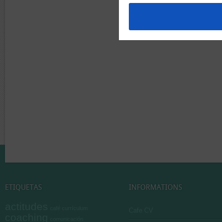
ETIQUETAS
INFORMATIONS
actitudes
café currículum
Cafe CV
coaching
comunicación