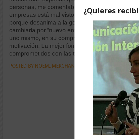
personas, me comentaban que en las
empresas está mal visto hablar de la crisis
porque desanima a la gente y la sugerencia es
cambiarla por “nuevo entorno”. La clave está en
uno mismo, en su compromiso y auto
motivación: La mejor forma de cuidar el trabajo e
comprometidos con las tareas diarias y...
POSTED BY NOEMI MERCHAN
NO COMMENTS »