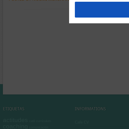
ETIQUETAS
INFORMATIONS
actitudes
café currículum
Cafe CV
coaching
comunicación