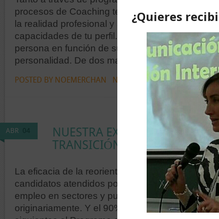
procesos de Coaching te ayudo en la adaptación 
la realidad profesional y al Reciclaje apoyado en
capacidades de tu perfil. Nos adaptamos a las 
persona en función de sus objetivos, de sus val
personalidad. De dos maneras: Programas Expré
POSTED BY NOEMERCHAN
NO COMMENTS »
NUESTRA EXPERIENCIA EN EL
ABR
04
TRANSICIÓN PROFESIONAL
La eficacia de la reorientación profesional es que
candidatos atendidos por Kaaizen durante 2015
empleo en sectores y puestos diferentes del qu
originariamente. Y el 90% alcanzó su objetivo d