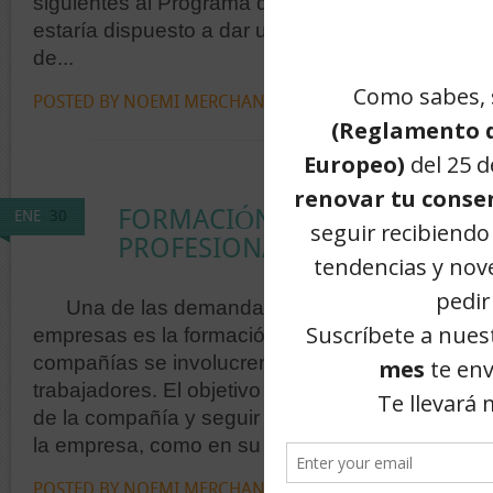
siguientes al Programa de Transición. El 60% d
estaría dispuesto a dar un giro a su trayectoria pr
de...
POSTED BY NOEMI MERCHAN
2 COMMENTS »
FORMACIÓN EMPRESARIAL, T
ENE
30
PROFESIONAL Y COACHING
Una de las demandas que los profesionales so
empresas es la formación en el ámbito laboral: q
compañías se involucren y posibiliten la formaci
trabajadores. El objetivo no es otro que mejorar 
de la compañía y seguir renovándose y reciclánd
la empresa, como en su propia carrera...
POSTED BY NOEMI MERCHAN
1 COMMENT »