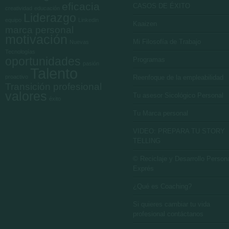
eficacia
CASOS DE ÉXITO
creatividad
educación
Liderazgo
equipo
Linkedin
Kaaizen
marca personal
motivación
Mi Filosofía de Trabajo
Nuevas
Tecnologías
oportunidades
Programas
pasión
Talento
proactivo
Reenfoque de la empleabilidad
Transición profesional
valores
Tu asesor Sicológico Personal
éxito
Tu Marca personal
VIDEO: PREPARA TU STORY
TELLING
© Reciclaje y Desarrollo Person
Exprés
¿Qué es Coaching?
Si quieres cambiar tu vida
profesional contáctanos