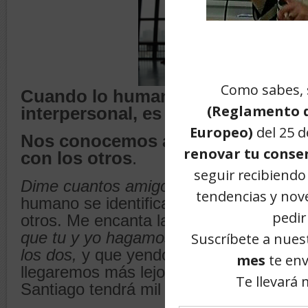
Cuando lo humano se expresa en l
interpersonal, es cualidad de apert
Nos conocemos a nosotros mismo
con los otros
.
Dime cuantos amigos tienes y te diré 
humano se identifica a sí mismo en rela
otros. Me encanta la idea
de que lo imp
que tu y yo hagamos sino lo que podam
los dos,
y que yendo juntos, iremos má
llegaremos más lejos. Quien haya hech
Santiago tendrá mil anécdotas.