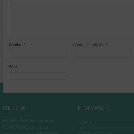
Nombre
*
Correo electrónico
*
Web
ETIQUETAS
INFORMATIONS
actitudes
café currículum
Cafe CV
coaching
comunicación
eficacia
CASOS DE ÉXITO