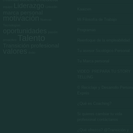
creatividad
educación
Liderazgo
equipo
Linkedin
Kaaizen
marca personal
motivación
Mi Filosofía de Trabajo
Nuevas
Tecnologías
oportunidades
Programas
pasión
Talento
proactivo
Reenfoque de la empleabilidad
Transición profesional
valores
Tu asesor Sicológico Personal
éxito
Tu Marca personal
VIDEO: PREPARA TU STORY
TELLING
© Reciclaje y Desarrollo Person
Exprés
¿Qué es Coaching?
Si quieres cambiar tu vida
profesional contáctanos
¿Qué ofrezco? @Transición y