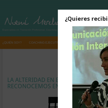
Especialista en Transición Profesional, Coaching y Desarrollo de Talento
¿QUIÉN SOY?
COACHING EJECUTIVO
TRANSICIÓN PROFESIONAL
SI QUIERES CAMBIAR TU VIDA PROFESIONAL CONTÁCTANOS
SI QUIE
LA ALTERIDAD EN EL CONTACTO. NO
RECONOCEMOS EN EL OTRO