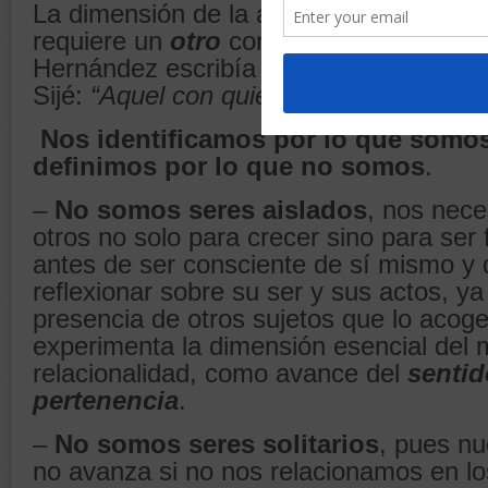
La dimensión de la amistad, de la famili
requiere un
otro
con quien vivir, con q
Hernández escribía su Elejía a su am
Sijé:
“Aquel con quien tanto quería”.
Nos identificamos por lo que somo
definimos por lo que no somos
.
–
No somos seres aislados
, nos nec
otros no solo para crecer sino para ser f
antes de ser consciente de sí mismo y 
reflexionar sobre su ser y sus actos, y
presencia de otros sujetos que lo acog
experimenta la dimensión esencial de
relacionalidad, como avance del
sentid
pertenencia
.
–
No somos seres solitarios
, pues nu
no avanza si no nos relacionamos en l