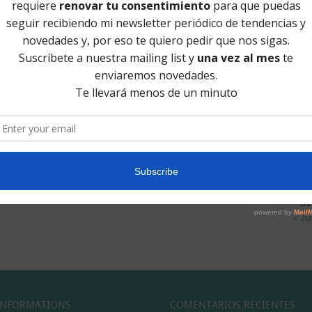
Te d
SU
L
3
10
17
24
31
« Ju
INFORMATIONS
COMENTARIOS RECIENTES