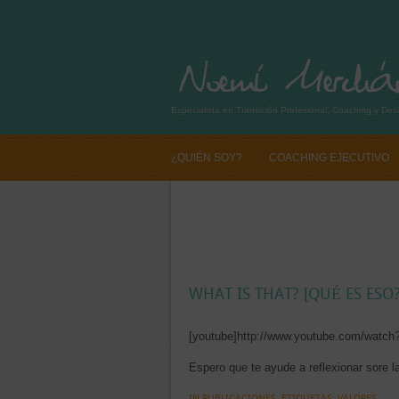
Especialista en Transición Profesional, Coaching y Desa
¿QUIÉN SOY?
COACHING EJECUTIVO
SI QUIERES CAMBIAR TU VIDA PROFESIO
WHAT IS THAT? [QUÉ ES ESO?
[youtube]http://www.youtube.com/watch
Espero que te ayude a reflexionar sore 
IN
PUBLICACIONES
ETIQUETAS:
VALORES