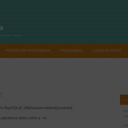
rrollo de Talento
TRANSICIÓN PROFESIONAL
PROGRAMAS
CASOS DE ÉXITO
CAFE CV
NAL CONTÁCTANOS
SI QUIERES CAMBIAR TU VIDA PROFESIONAL CONTÁ
]
NU
?v=9qxGQLdf_U8&feature=related[/youtube]
SI 
CO
la paciencia tanto como a mi
CAF