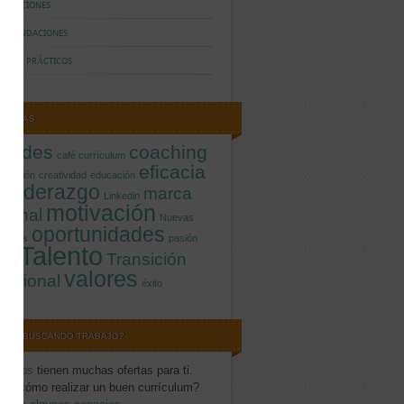
BLICACIONES
COMENDACIONES
LERES PRÁCTICOS
IQUETAS
titudes
coaching
café currículum
eficacia
icación
creatividad
educación
Liderazgo
marca
o
Linkedin
motivación
rsonal
Nuevas
oportunidades
logías
pasión
Talento
Transición
tivo
valores
fesional
éxito
STÁS BUSCANDO TRABAJO?
nfojobs
tienen muchas ofertas para ti.
es cómo realizar un buen currículum?