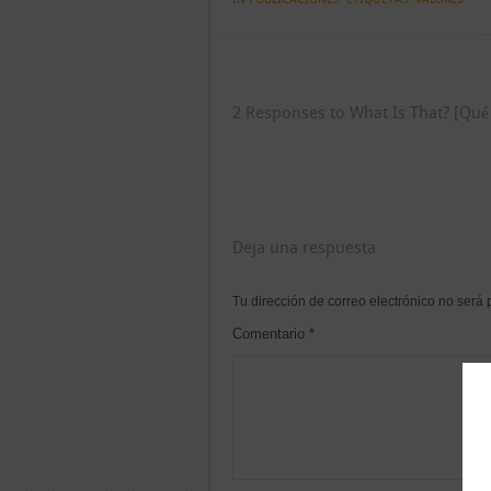
2 Responses to What Is That? [Qué
Deja una respuesta
Tu dirección de correo electrónico no será 
Comentario
*