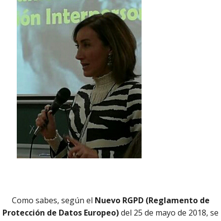
PU
reo electrónico
*
RE
TAL
ET
ac
comun
equip
pe
Tecno
proac
pro
¿E
En
i
¿Sab