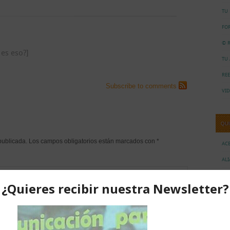
TU
FO
© R
 es eso?]
TU
RE
Subscribe to comments
VID
QU
publicada.
Los campos obligatorios están marcados con
*
AC
AL
CO
NO
NU
TR