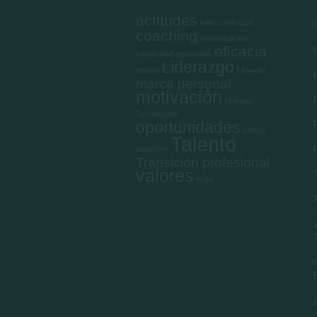
actitudes
café currículum
coaching
comunicación
eficacia
creatividad
educación
Liderazgo
equipo
Linkedin
marca personal
motivación
M
Nuevas
Tecnologías
oportunidades
pasión
Talento
proactivo
Transición profesional
valores
éxito
©