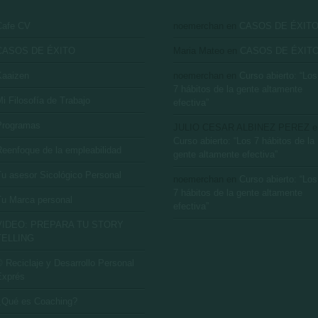
Cafe CV
noemerchan
en
CASOS DE ÉXIT
CASOS DE ÉXITO
Maria Mateo
en
CASOS DE ÉXIT
Kaaizen
noemerchan
en
Curso abierto: “Los
7 hábitos de la gente altamente
i Filosofía de Trabajo
efectiva”
Programas
JULIO CESAR ALBINEZ PEREZ
e
Curso abierto: “Los 7 hábitos de la
Reenfoque de la empleabilidad
gente altamente efectiva”
Tu asesor Sicológico Personal
noemerchan
en
Curso abierto: “Los
7 hábitos de la gente altamente
Tu Marca personal
efectiva”
VIDEO: PREPARA TU STORY
TELLING
 Reciclaje y Desarrollo Personal
Exprés
¿Qué es Coaching?