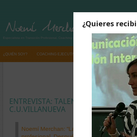
Especialista en Transición Profesional, Coaching y Desarrollo de Talento
¿QUIÉN SOY?
COACHING EJECUTIVO
TRANSICIÓN PROFESIONAL
SI QUIERES CAMBIAR TU VIDA PROFESIONAL CONTÁCTANOS
SI QUIE
ENTREVISTA: TALENTO PROFESIONAL
C.U.VILLANUEVA
Noemí Merchan: “La reflexión es vital para ide
profesional. Después hemos de ser capace