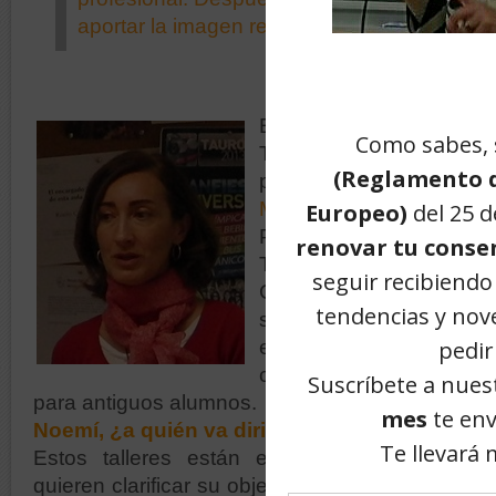
aportar la imagen real de quienes somos”
El próximo día 17 de m
Taller Alumni de Desar
profesional, que será 
Merchán
, Coach y exp
Profesional.
Tras una sesión dirigi
Comunicación Audiovi
sobre «Habilidade
empleabilidad», hemos 
charlar con Noemí sobre
para antiguos alumnos.
Noemí, ¿a quién va dirigido el taller?
Estos talleres están especialmente orient
quieren clarificar su objetivo profesional, a cort