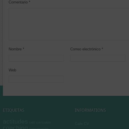
Comentario
*
Nombre
*
Correo electrónico
*
Web
ETIQUETAS
INFORMATIONS
actitudes
café currículum
Cafe CV
coaching
comunicación