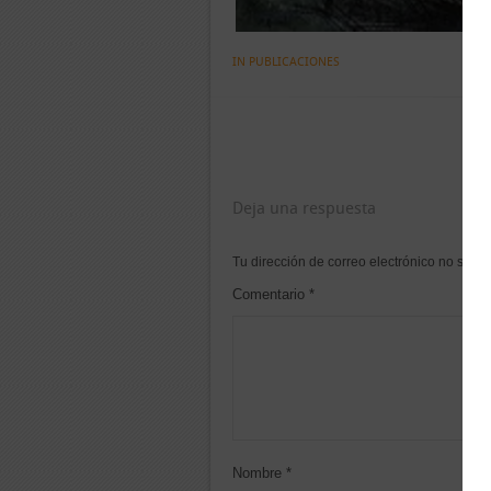
IN
PUBLICACIONES
Deja una respuesta
Tu dirección de correo electrónico no será 
Comentario
*
Nombre
*
Cor