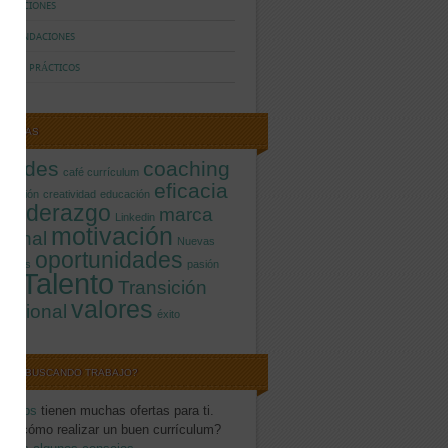
BLICACIONES
COMENDACIONES
LERES PRÁCTICOS
IQUETAS
titudes
coaching
café currículum
eficacia
icación
creatividad
educación
Liderazgo
marca
o
Linkedin
motivación
rsonal
Nuevas
oportunidades
logías
pasión
Talento
Transición
tivo
valores
fesional
éxito
STÁS BUSCANDO TRABAJO?
nfojobs
tienen muchas ofertas para ti.
es cómo realizar un buen currículum?