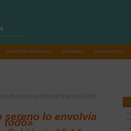
rrollo de Talento
TRANSICIÓN PROFESIONAL
PROGRAMAS
CASOS DE ÉXITO
CAFE CV
NAL CONTÁCTANOS
SI QUIERES CAMBIAR TU VIDA PROFESIONAL CONTÁ
S LOS AÑOS, QUIERO DESEARTE FELICES
NU
o sereno lo envolvía
SI 
todo»
CO
CAF