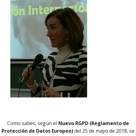
PU
RE
TAL
ET
ac
comun
equip
pe
publicada.
Los campos obligatorios están marcados con
*
Tecno
proac
pro
¿E
En
i
¿Sab
reo electrónico
*