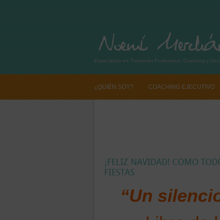
Especialista en Transición Profesional, Coaching y Desa
¿QUIÉN SOY?
COACHING EJECUTIVO
SI QUIERES CAMBIAR TU VIDA PROFESIO
¡FELIZ NAVIDAD! COMO TODO
FIESTAS
“Un silenci