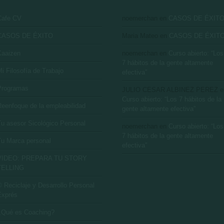
Cafe CV
noemerchan
en
CASOS DE ÉXIT
CASOS DE ÉXITO
Maria Mateo
en
CASOS DE ÉXIT
Kaaizen
noemerchan
en
Curso abierto: “Los
7 hábitos de la gente altamente
i Filosofía de Trabajo
efectiva”
Programas
JULIO CESAR ALBINEZ PEREZ
e
Curso abierto: “Los 7 hábitos de la
Reenfoque de la empleabilidad
gente altamente efectiva”
Tu asesor Sicológico Personal
noemerchan
en
Curso abierto: “Los
7 hábitos de la gente altamente
Tu Marca personal
efectiva”
VIDEO: PREPARA TU STORY
TELLING
 Reciclaje y Desarrollo Personal
Exprés
¿Qué es Coaching?