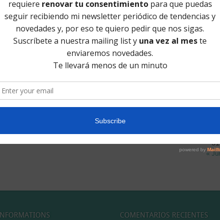
Te d
SU
L
3
10
17
24
31
« Ju
INFORMATIONS
COMENTARIOS RECIENTES