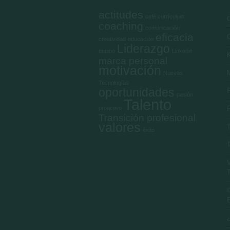
actitudes
café currículum
coaching
comunicación
eficacia
creatividad
educación
Liderazgo
equipo
Linkedin
marca personal
motivación
M
Nuevas
Tecnologías
oportunidades
pasión
Talento
proactivo
Transición profesional
valores
éxito
©