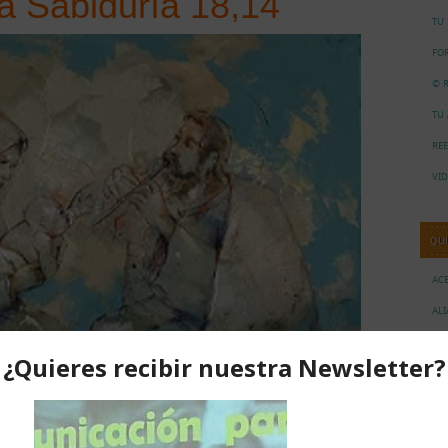
la Sabiduría 18,14
TU
FO
© R
TU
RE
VID
QU
AC
AL
CO
NO
NU
TR