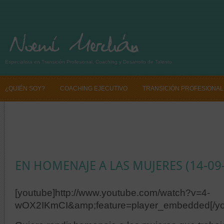
Especialista en Transición Profesional, Coaching y Desarrollo de Talento
¿QUIÉN SOY?
COACHING EJECUTIVO
TRANSICIÓN PROFESIONAL
SI QUIERES CAMBIAR TU VIDA PROFESIONAL CONTÁCTANOS
SI QUIE
EN HOMENAJE A LAS MUJERES (14-09
[youtube]http://www.youtube.com/watch?v=4-
wOX2IKmCI&amp;feature=player_embedded[/yo