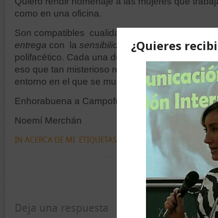
Quiero rendir homenaje a las mujeres que trabaj
como en una oficina.
Son compatibles cualidades fenemeninas com
entrega
con la
sensibilidad
y, sobretodo con ese
polifacético. Cada una donde esté, aportando s
eso que tan misterioso resulta a algunos, es cap
entorno en el que se mueve y de unir y sumar ju
Enhorabuena a Campofrío y a McCann Erikson! p
Noemí Merchán
IN
ACERCA DE MI
ETIQUETAS:
TALENTO
Deja una respuesta