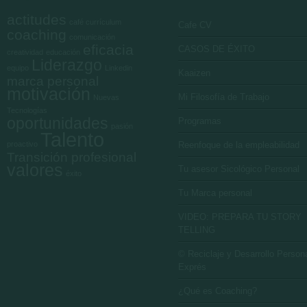
actitudes
café currículum
Cafe CV
coaching
comunicación
eficacia
CASOS DE ÉXITO
creatividad
educación
Liderazgo
equipo
Linkedin
Kaaizen
marca personal
motivación
Mi Filosofía de Trabajo
Nuevas
Tecnologías
oportunidades
Programas
pasión
Talento
proactivo
Reenfoque de la empleabilidad
Transición profesional
valores
Tu asesor Sicológico Personal
éxito
Tu Marca personal
VIDEO: PREPARA TU STORY
TELLING
© Reciclaje y Desarrollo Person
Exprés
¿Qué es Coaching?